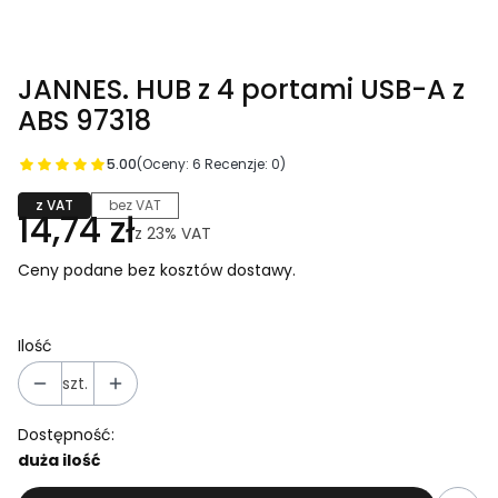
JANNES. HUB z 4 portami USB-A z
ABS 97318
5.00
(Oceny: 6 Recenzje: 0)
z VAT
bez VAT
14,74 zł
z
23%
VAT
Ceny podane bez kosztów dostawy.
Ilość
szt.
Dostępność:
duża ilość