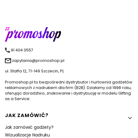
91 404 0557
zapytania@promoshop.pl
ul. Staffa 12, 71-149 Szczecin, PL
Promoshop.pl to bezpośredni dystrybutor i hurtownia gadżetów
reklamowych z nadrukiem dla firm (B2B). Działamy od 1998 roku,
oferując doradztwo, znakowanie i dystrybucję w modelu Gifting
as a Service.
Linki w stopce
JAK ZAMÓWIĆ?
Jak zamówić gadżety?
Wizualizacje Nadruku