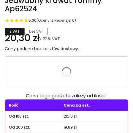
Jedwabny Krawat Tommy
Ap62524
5.00
(Oceny: 2 Recenzje: 0)
z VAT
bez VAT
20,30 zł
z
23%
VAT
Ceny podane bez kosztów dostawy.
Wybierz wariant produktu:
Poszczególne warianty mogą różnić się ceną
Cena tego gadżetu zależy od ilości:
Ilość
Cena za szt.
Od 100 szt.
20,10 zł
Od 200 szt.
19,89 zł