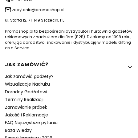
zapytania@promoshop.pl
ul. Staffa 12, 71-149 Szczecin, PL
Promoshop.pl to bezpośredni dystrybutor i hurtownia gadżetów
reklamowych z nadrukiem dla firm (B2B). Działamy od 1998 roku,
oferując doradztwo, znakowanie i dystrybucję w modelu Gifting
as a Service.
Linki w stopce
JAK ZAMÓWIĆ?
Jak zamówić gadżety?
Wizualizacje Nadruku
Doradcy Gadżetowi
Terminy Realizacji
Zamawianie próbek
Jakość i Reklamacje
FAQ Najczęstsze pytania
Baza Wiedzy