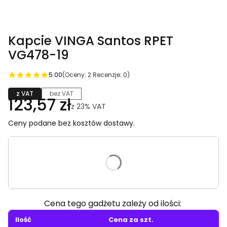
Kapcie VINGA Santos RPET
VG478-19
5.00
(Oceny: 2 Recenzje: 0)
z VAT
bez VAT
123,57 zł
z
23%
VAT
Ceny podane bez kosztów dostawy.
Wybierz wariant produktu:
Poszczególne warianty mogą różnić się ceną
Cena tego gadżetu zależy od ilości:
Ilość
Cena za szt.