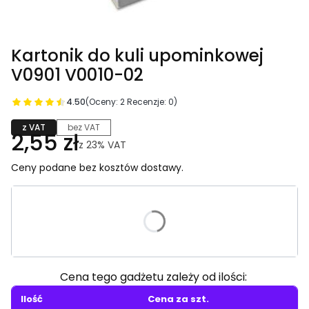
Kartonik do kuli upominkowej
V0901 V0010-02
4.50
(Oceny: 2 Recenzje: 0)
z VAT
bez VAT
2,55 zł
z
23%
VAT
Ceny podane bez kosztów dostawy.
Wybierz wariant produktu:
Poszczególne warianty mogą różnić się ceną
Cena tego gadżetu zależy od ilości:
Ilość
Cena za szt.