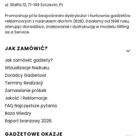
ul. Staffa 12, 71-149 Szczecin, PL
Promoshop.pl to bezpośredni dystrybutor i hurtownia gadżetów
reklamowych z nadrukiem dla firm (B2B). Działamy od 1998 roku,
oferując doradztwo, znakowanie i dystrybucję w modelu Gifting
as a Service.
Linki w stopce
JAK ZAMÓWIĆ?
Jak zamówić gadżety?
Wizualizacje Nadruku
Doradcy Gadżetowi
Terminy Realizacji
Zamawianie próbek
Jakość i Reklamacje
FAQ Najczęstsze pytania
Baza Wiedzy
Raport branżowy 2026
GADŻETOWE OKAZJE