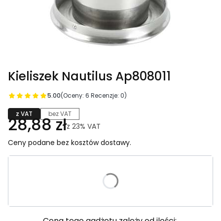
Kieliszek Nautilus Ap808011
5.00
(Oceny: 6 Recenzje: 0)
z VAT
bez VAT
28,88 zł
z
23%
VAT
Ceny podane bez kosztów dostawy.
Wybierz wariant produktu:
Poszczególne warianty mogą różnić się ceną
Cena tego gadżetu zależy od ilości: