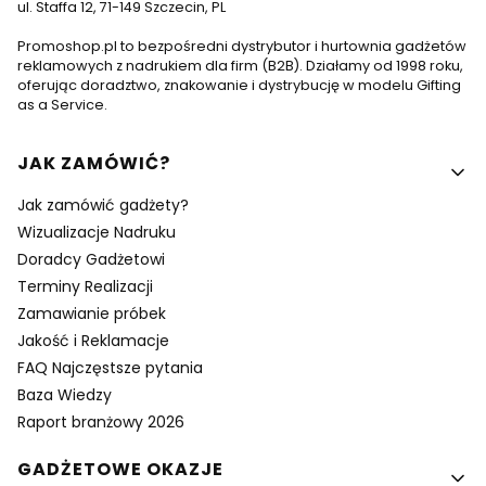
ul. Staffa 12, 71-149 Szczecin, PL
Promoshop.pl to bezpośredni dystrybutor i hurtownia gadżetów
reklamowych z nadrukiem dla firm (B2B). Działamy od 1998 roku,
oferując doradztwo, znakowanie i dystrybucję w modelu Gifting
as a Service.
Linki w stopce
JAK ZAMÓWIĆ?
Jak zamówić gadżety?
Wizualizacje Nadruku
Doradcy Gadżetowi
Terminy Realizacji
Zamawianie próbek
Jakość i Reklamacje
FAQ Najczęstsze pytania
Baza Wiedzy
Raport branżowy 2026
GADŻETOWE OKAZJE