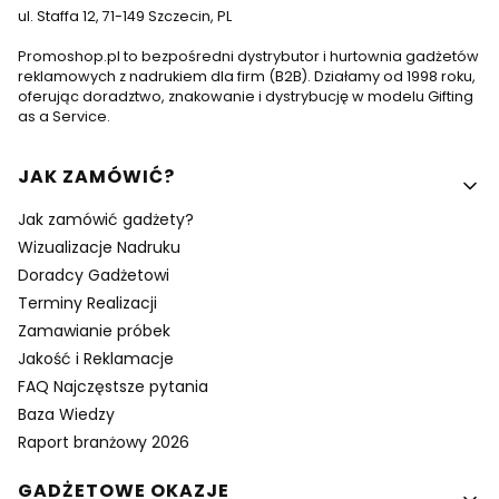
ul. Staffa 12, 71-149 Szczecin, PL
Promoshop.pl to bezpośredni dystrybutor i hurtownia gadżetów
reklamowych z nadrukiem dla firm (B2B). Działamy od 1998 roku,
oferując doradztwo, znakowanie i dystrybucję w modelu Gifting
as a Service.
Linki w stopce
JAK ZAMÓWIĆ?
Jak zamówić gadżety?
Wizualizacje Nadruku
Doradcy Gadżetowi
Terminy Realizacji
Zamawianie próbek
Jakość i Reklamacje
FAQ Najczęstsze pytania
Baza Wiedzy
Raport branżowy 2026
GADŻETOWE OKAZJE