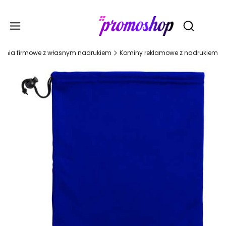
Gadże
Otwórz wy
rania firmowe z własnym nadrukiem
Kominy reklamowe z nadrukiem