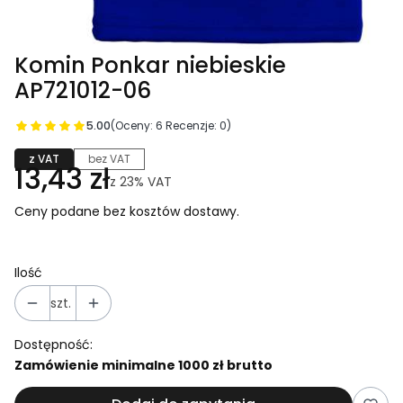
Komin Ponkar niebieskie
AP721012-06
5.00
(Oceny: 6 Recenzje: 0)
z VAT
bez VAT
13,43 zł
z
23%
VAT
Ceny podane bez kosztów dostawy.
Ilość
szt.
Dostępność:
Zamówienie minimalne 1000 zł brutto