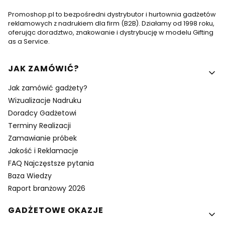
Promoshop.pl to bezpośredni dystrybutor i hurtownia gadżetów
reklamowych z nadrukiem dla firm (B2B). Działamy od 1998 roku,
oferując doradztwo, znakowanie i dystrybucję w modelu Gifting
as a Service.
Linki w stopce
JAK ZAMÓWIĆ?
Jak zamówić gadżety?
Wizualizacje Nadruku
Doradcy Gadżetowi
Terminy Realizacji
Zamawianie próbek
Jakość i Reklamacje
FAQ Najczęstsze pytania
Baza Wiedzy
Raport branżowy 2026
GADŻETOWE OKAZJE