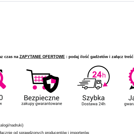
az czas na
ZAPYTANIE OFERTOWE
: podaj ilość gadżetów i załącz treść
alogi/nadruki)
ącznie od sprawdzonych producentów i importerów.