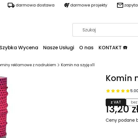
darmowa dostawa
darmowe projekty
zapyt
Szybka Wycena
Nasze Usługi
O nas
KONTAKT ☎️
ominy reklamowe z nadrukiem
Komin na szyję x11
Komin n
5.0
z VAT
bez
13,20 z
Ceny podane b