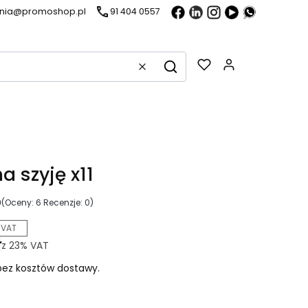
ania@promoshop.pl
91 404 0557
Gadżety w k
Wyczyść
Szukaj
a szyję x11
0
(Oceny: 6 Recenzje: 0)
 VAT
ł
z
23%
VAT
ez kosztów dostawy.