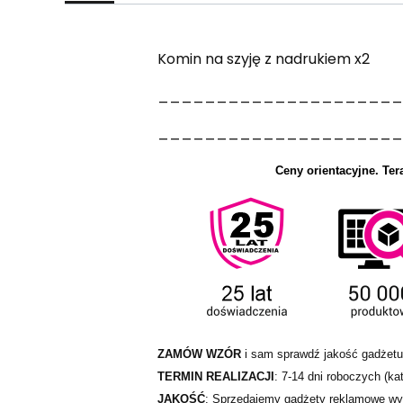
Komin na szyję z nadrukiem x2
_____________________
_____________________
Ceny orientacyjne.
Ter
ZAMÓW WZÓR
i sam sprawdź jakość gadżetu
TERMIN REALIZACJI
: 7-14 dni roboczych (kat
JAKOŚĆ
: Sprzedajemy gadżety reklamowe wył