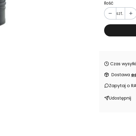
Ilość
szt.
Czas wysyłki
Dostawa
od
Zapytaj o R
Udostępnij