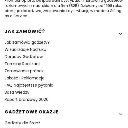
Promoshop.pl to bezpośredni dystrybutor i hurtownia gadżetów
reklamowych z nadrukiem dla firm (B2B). Działamy od 1998 roku,
oferując doradztwo, znakowanie i dystrybucję w modelu Gifting
as a Service.
Linki w stopce
JAK ZAMÓWIĆ?
Jak zamówić gadżety?
Wizualizacje Nadruku
Doradcy Gadżetowi
Terminy Realizacji
Zamawianie próbek
Jakość i Reklamacje
FAQ Najczęstsze pytania
Baza Wiedzy
Raport branżowy 2026
GADŻETOWE OKAZJE
Gadżety dla Branż