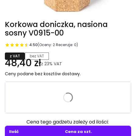
Korkowa doniczka, nasiona
sosny V0915-00
4.50
(Oceny: 2 Recenzje: 0)
z VAT
bez VAT
48,40 zł
z
23%
VAT
Ceny podane bez kosztów dostawy.
Wybierz wariant produktu:
Poszczególne warianty mogą różnić się ceną
Cena tego gadżetu zależy od ilości:
Ilość
Cena za szt.