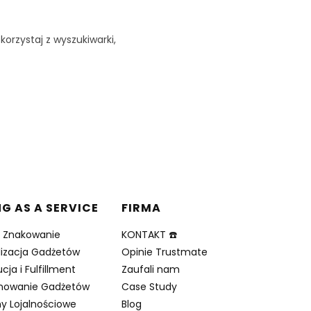
korzystaj z wyszukiwarki,
NG AS A SERVICE
FIRMA
i Znakowanie
KONTAKT ☎️
lizacja Gadżetów
Opinie Trustmate
cja i Fulfillment
Zaufali nam
nowanie Gadżetów
Case Study
y Lojalnościowe
Blog