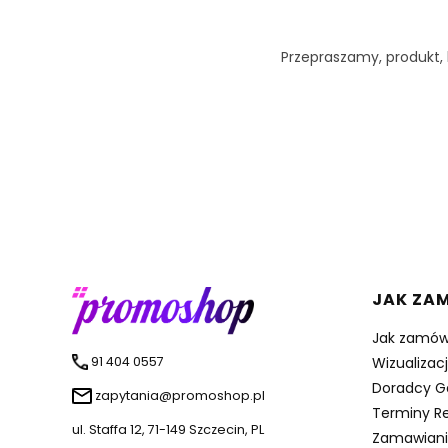
Przepraszamy, produkt, k
Linki 
JAK ZA
Jak zamów
91 404 0557
Wizualizac
Doradcy G
zapytania@promoshop.pl
Terminy Re
ul. Staffa 12, 71-149 Szczecin, PL
Zamawiani