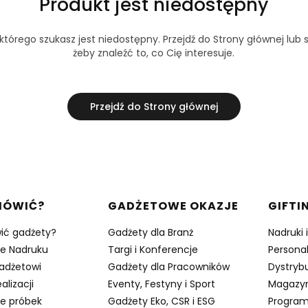
Produkt jest niedostępny
tórego szukasz jest niedostępny. Przejdź do Strony głównej lub s
żeby znaleźć to, co Cię interesuje.
Przejdź do Strony głównej
w stopce
MÓWIĆ?
GADŻETOWE OKAZJE
GIFTI
ić gadżety?
Gadżety dla Branż
Nadruki 
je Nadruku
Targi i Konferencje
Persona
adżetowi
Gadżety dla Pracowników
Dystrybu
alizacji
Eventy, Festyny i Sport
Magazy
e próbek
Gadżety Eko, CSR i ESG
Program