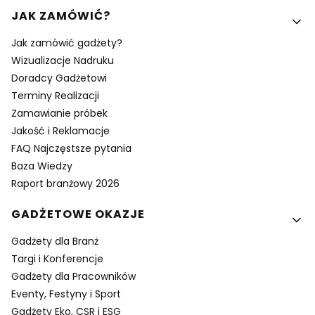
Linki w stopce
JAK ZAMÓWIĆ?
Jak zamówić gadżety?
Wizualizacje Nadruku
Doradcy Gadżetowi
Terminy Realizacji
Zamawianie próbek
Jakość i Reklamacje
FAQ Najczęstsze pytania
Baza Wiedzy
Raport branżowy 2026
GADŻETOWE OKAZJE
Gadżety dla Branż
Targi i Konferencje
Gadżety dla Pracowników
Eventy, Festyny i Sport
Gadżety Eko, CSR i ESG