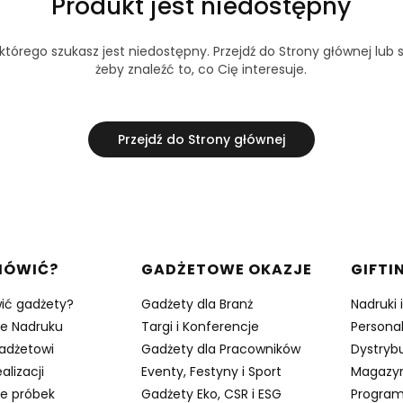
Produkt jest niedostępny
tórego szukasz jest niedostępny. Przejdź do Strony głównej lub s
żeby znaleźć to, co Cię interesuje.
Przejdź do Strony głównej
w stopce
MÓWIĆ?
GADŻETOWE OKAZJE
GIFTI
ić gadżety?
Gadżety dla Branż
Nadruki 
je Nadruku
Targi i Konferencje
Persona
adżetowi
Gadżety dla Pracowników
Dystrybu
alizacji
Eventy, Festyny i Sport
Magazy
e próbek
Gadżety Eko, CSR i ESG
Program