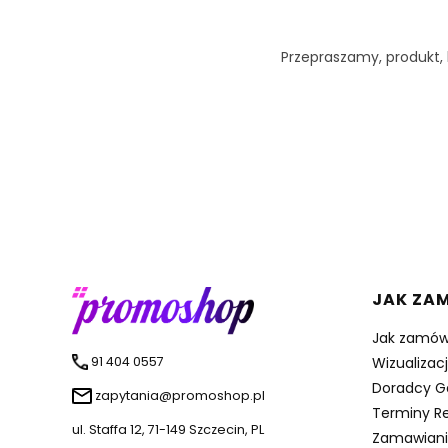
Przepraszamy, produkt, k
Linki 
JAK ZA
Jak zamów
91 404 0557
Wizualizac
Doradcy G
zapytania@promoshop.pl
Terminy Re
ul. Staffa 12, 71-149 Szczecin, PL
Zamawiani