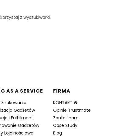
korzystaj z wyszukiwarki,
NG AS A SERVICE
FIRMA
i Znakowanie
KONTAKT ☎️
lizacja Gadżetów
Opinie Trustmate
cja i Fulfillment
Zaufali nam
nowanie Gadżetów
Case Study
y Lojalnościowe
Blog