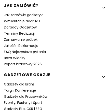
Linki w stopce
JAK ZAMÓWIĆ?
Jak zamówić gadżety?
Wizualizacje Nadruku
Doradcy Gadżetowi
Terminy Realizacji
Zamawianie próbek
Jakość i Reklamacje
FAQ Najczęstsze pytania
Baza Wiedzy
Raport branżowy 2026
GADŻETOWE OKAZJE
Gadżety dla Branż
Targi i Konferencje
Gadżety dla Pracowników
Eventy, Festyny i Sport
Gadżety Eko, CSR i ESG