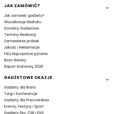
Linki w stopce
JAK ZAMÓWIĆ?
Jak zamówić gadżety?
Wizualizacje Nadruku
Doradcy Gadżetowi
Terminy Realizacji
Zamawianie próbek
Jakość i Reklamacje
FAQ Najczęstsze pytania
Baza Wiedzy
Raport branżowy 2026
GADŻETOWE OKAZJE
Gadżety dla Branż
Targi i Konferencje
Gadżety dla Pracowników
Eventy, Festyny i Sport
Gadżety Eko, CSR i ESG