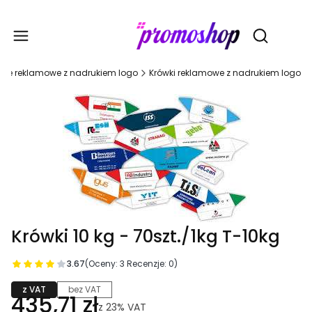
Gadże
Otwórz wy
cze reklamowe z nadrukiem logo
Krówki reklamowe z nadrukiem logo
Krówki 10 kg - 70szt./1kg T-10kg
3.67
(Oceny: 3 Recenzje: 0)
z VAT
bez VAT
435,71 zł
z
23%
VAT