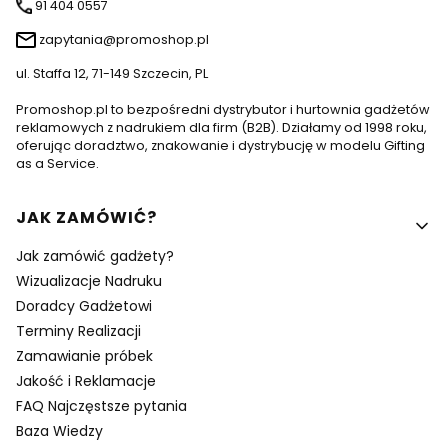
91 404 0557
zapytania@promoshop.pl
ul. Staffa 12, 71-149 Szczecin, PL
Promoshop.pl to bezpośredni dystrybutor i hurtownia gadżetów
reklamowych z nadrukiem dla firm (B2B). Działamy od 1998 roku,
oferując doradztwo, znakowanie i dystrybucję w modelu Gifting
as a Service.
Linki w stopce
JAK ZAMÓWIĆ?
Jak zamówić gadżety?
Wizualizacje Nadruku
Doradcy Gadżetowi
Terminy Realizacji
Zamawianie próbek
Jakość i Reklamacje
FAQ Najczęstsze pytania
Baza Wiedzy