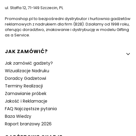
ul. Staffa 12, 71-149 Szczecin, PL
Promoshop.pl to bezpośredni dystrybutor i hurtownia gadżetów
reklamowych z nadrukiem dla firm (B2B). Działamy od 1998 roku,
oferując doradztwo, znakowanie i dystrybucję w modelu Gifting
as a Service.
Linki w stopce
JAK ZAMÓWIĆ?
Jak zamówić gadżety?
Wizualizacje Nadruku
Doradcy Gadżetowi
Terminy Realizacji
Zamawianie próbek
Jakość i Reklamacje
FAQ Najczęstsze pytania
Baza Wiedzy
Raport branżowy 2026