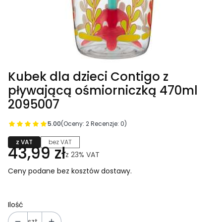
Kubek dla dzieci Contigo z
pływającą ośmiorniczką 470ml
2095007
5.00
(Oceny: 2 Recenzje: 0)
z VAT
bez VAT
43,99 zł
z
23%
VAT
Ceny podane bez kosztów dostawy.
Ilość
szt.