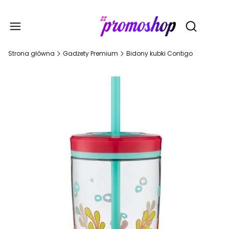
Gadże
Otwórz wy
Strona główna
Gadżety Premium
Bidony kubki Contigo