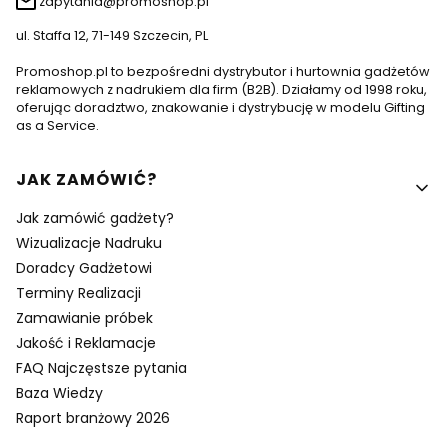
zapytania@promoshop.pl
ul. Staffa 12, 71-149 Szczecin, PL
Promoshop.pl to bezpośredni dystrybutor i hurtownia gadżetów
reklamowych z nadrukiem dla firm (B2B). Działamy od 1998 roku,
oferując doradztwo, znakowanie i dystrybucję w modelu Gifting
as a Service.
Linki w stopce
JAK ZAMÓWIĆ?
Jak zamówić gadżety?
Wizualizacje Nadruku
Doradcy Gadżetowi
Terminy Realizacji
Zamawianie próbek
Jakość i Reklamacje
FAQ Najczęstsze pytania
Baza Wiedzy
Raport branżowy 2026