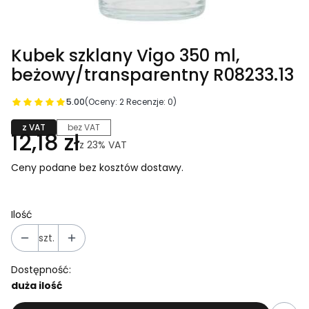
Kubek szklany Vigo 350 ml,
beżowy/transparentny R08233.13
5.00
(Oceny: 2 Recenzje: 0)
z VAT
bez VAT
12,18 zł
z
23%
VAT
Ceny podane bez kosztów dostawy.
Ilość
szt.
Dostępność:
duża ilość