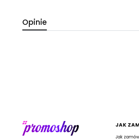
Opinie
Linki 
JAK ZA
Jak zamów