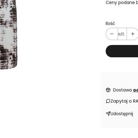
Ceny podane b
Ilość
szt.
Dostawa
od
Zapytaj o R
Udostępnij