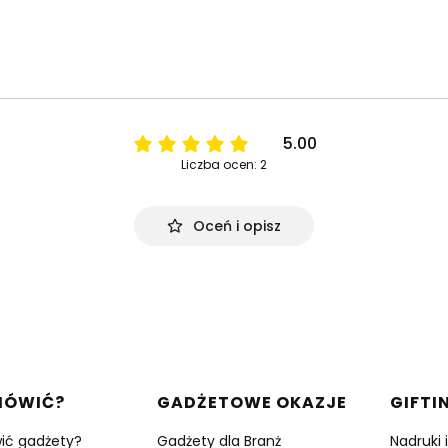
5.00
Liczba ocen: 2
Oceń i opisz
w stopce
MÓWIĆ?
GADŻETOWE OKAZJE
GIFTI
ić gadżety?
Gadżety dla Branż
Nadruki 