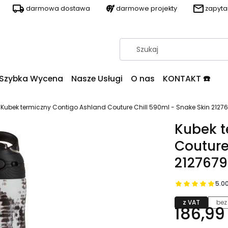
darmowa dostawa
darmowe projekty
zapyt
Szybka Wycena
Nasze Usługi
O nas
KONTAKT ☎️
Kubek termiczny Contigo Ashland Couture Chill 590ml - Snake Skin 2127
Kubek t
Couture
2127679
5.0
z VAT
bez
186,99 