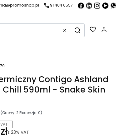
ania@promoshop.pl
91 404 0557
Gadżety w k
Wyczyść
Szukaj
679
ermiczny Contigo Ashland
 Chill 590ml - Snake Skin
0
(Oceny: 2 Recenzje: 0)
 VAT
zł
z
23%
VAT