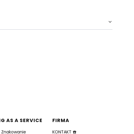
NG AS A SERVICE
FIRMA
i Znakowanie
KONTAKT ☎️