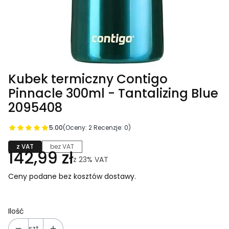
Kubek termiczny Contigo
Pinnacle 300ml - Tantalizing Blue
2095408
5.00
(Oceny: 2 Recenzje: 0)
z VAT
bez VAT
142,99 zł
z
23%
VAT
Ceny podane bez kosztów dostawy.
Ilość
szt.