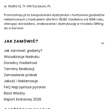
ul. Staffa 12, 71-149 Szczecin, PL
Promoshop.pl to bezpośredni dystrybutor i hurtownia gadżetów
reklamowych z nadrukiem dla firm (B2B). Działamy od 1998 roku,
oferując doradztwo, znakowanie i dystrybucję w modelu Gifting
as a Service.
Linki w stopce
JAK ZAMÓWIĆ?
Jak zamówić gadżety?
Wizualizacje Nadruku
Doradcy Gadżetowi
Terminy Realizacji
Zamawianie próbek
Jakość i Reklamacje
FAQ Najczęstsze pytania
Baza Wiedzy
Raport branżowy 2026