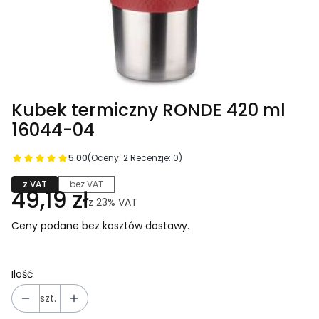
Kubek termiczny RONDE 420 ml
16044-04
5.00
(Oceny: 2 Recenzje: 0)
z VAT
bez VAT
49,19 zł
z
23%
VAT
Ceny podane bez kosztów dostawy.
Ilość
szt.