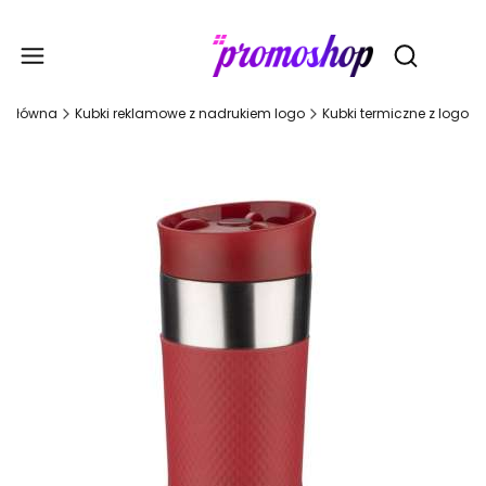
Gadże
Otwórz wy
a główna
Kubki reklamowe z nadrukiem logo
Kubki termiczne z logo