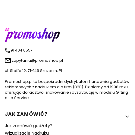
91 404 0557
zapytania@promoshop.pl
ul. Staffa 12, 71-149 Szczecin, PL
Promoshop.pl to bezpośredni dystrybutor i hurtownia gadżetów
reklamowych z nadrukiem dla firm (B2B). Działamy od 1998 roku,
oferując doradztwo, znakowanie i dystrybucję w modelu Gifting
as a Service.
Linki w stopce
JAK ZAMÓWIĆ?
Jak zamówić gadżety?
Wizualizacje Nadruku