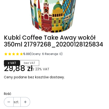
Kubki Coffee Take Away wokół
350ml 21797268_20200128125834
5.00
(Oceny: 6 Recenzje: 0)
z VAT
bez VAT
29,88 zł
z
23%
VAT
Ceny podane bez kosztów dostawy.
Ilość
szt.