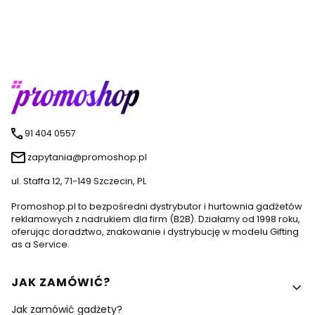
91 404 0557
zapytania@promoshop.pl
ul. Staffa 12, 71-149 Szczecin, PL
Promoshop.pl to bezpośredni dystrybutor i hurtownia gadżetów
reklamowych z nadrukiem dla firm (B2B). Działamy od 1998 roku,
oferując doradztwo, znakowanie i dystrybucję w modelu Gifting
as a Service.
Linki w stopce
JAK ZAMÓWIĆ?
Jak zamówić gadżety?