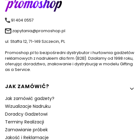
91 404 0557
zapytania@promoshop.pl
ul. Staffa 12, 71-149 Szczecin, PL
Promoshop.pl to bezpośredni dystrybutor i hurtownia gadżetów
reklamowych z nadrukiem dla firm (B2B). Działamy od 1998 roku,
oferując doradztwo, znakowanie i dystrybucję w modelu Gifting
as a Service.
Linki w stopce
JAK ZAMÓWIĆ?
Jak zamówić gadżety?
Wizualizacje Nadruku
Doradcy Gadżetowi
Terminy Realizacji
Zamawianie próbek
Jakość i Reklamacje