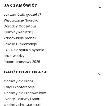
Linki w stopce
JAK ZAMÓWIĆ?
Jak zamówić gadżety?
Wizualizacje Nadruku
Doradcy Gadżetowi
Terminy Realizacji
Zamawianie próbek
Jakość i Reklamacje
FAQ Najczęstsze pytania
Baza Wiedzy
Raport branżowy 2026
GADŻETOWE OKAZJE
Gadżety dla Branż
Targi i Konferencje
Gadżety dla Pracowników
Eventy, Festyny i Sport
Gadżety Eko, CSR i ESG