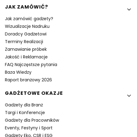
Linki w stopce
JAK ZAMÓWIĆ?
Jak zamówić gadżety?
Wizualizacje Nadruku
Doradcy Gadżetowi
Terminy Realizacji
Zamawianie próbek
Jakość i Reklamacje
FAQ Najczęstsze pytania
Baza Wiedzy
Raport branżowy 2026
GADŻETOWE OKAZJE
Gadżety dla Branż
Targi i Konferencje
Gadżety dla Pracowników
Eventy, Festyny i Sport
Gadżety Eko, CSR i ESG