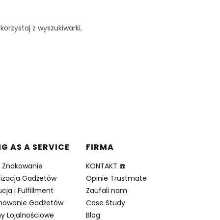
korzystaj z wyszukiwarki,
NG AS A SERVICE
FIRMA
i Znakowanie
KONTAKT ☎️
lizacja Gadżetów
Opinie Trustmate
cja i Fulfillment
Zaufali nam
nowanie Gadżetów
Case Study
y Lojalnościowe
Blog