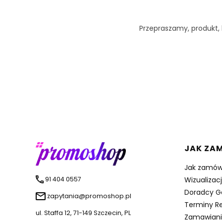
Przepraszamy, produkt, k
Linki 
JAK ZA
Jak zamów
91 404 0557
Wizualizac
Doradcy G
zapytania@promoshop.pl
Terminy Re
ul. Staffa 12, 71-149 Szczecin, PL
Zamawiani