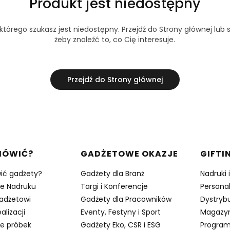
Produkt jest niedostępny
tórego szukasz jest niedostępny. Przejdź do Strony głównej lub s
żeby znaleźć to, co Cię interesuje.
Przejdź do Strony głównej
w stopce
MÓWIĆ?
GADŻETOWE OKAZJE
GIFTI
ić gadżety?
Gadżety dla Branż
Nadruki 
je Nadruku
Targi i Konferencje
Persona
adżetowi
Gadżety dla Pracowników
Dystrybu
alizacji
Eventy, Festyny i Sport
Magazy
e próbek
Gadżety Eko, CSR i ESG
Program