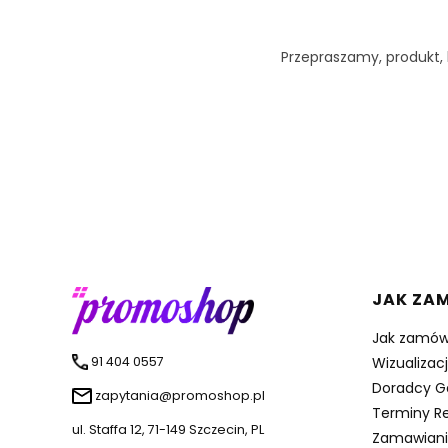
Przepraszamy, produkt, k
Linki 
JAK ZA
Jak zamów
91 404 0557
Wizualizac
Doradcy G
zapytania@promoshop.pl
Terminy Re
ul. Staffa 12, 71-149 Szczecin, PL
Zamawiani