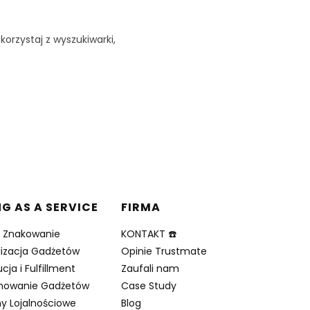
korzystaj z wyszukiwarki,
NG AS A SERVICE
FIRMA
i Znakowanie
KONTAKT ☎️
lizacja Gadżetów
Opinie Trustmate
cja i Fulfillment
Zaufali nam
nowanie Gadżetów
Case Study
y Lojalnościowe
Blog