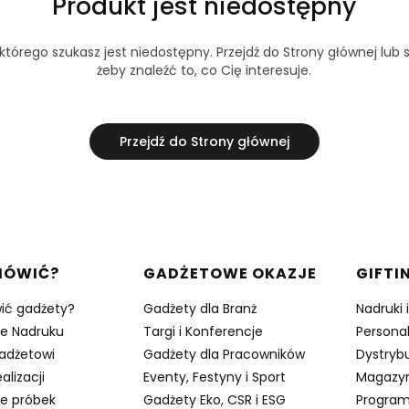
Produkt jest niedostępny
tórego szukasz jest niedostępny. Przejdź do Strony głównej lub s
żeby znaleźć to, co Cię interesuje.
Przejdź do Strony głównej
w stopce
MÓWIĆ?
GADŻETOWE OKAZJE
GIFTI
ić gadżety?
Gadżety dla Branż
Nadruki 
je Nadruku
Targi i Konferencje
Persona
adżetowi
Gadżety dla Pracowników
Dystrybu
alizacji
Eventy, Festyny i Sport
Magazy
e próbek
Gadżety Eko, CSR i ESG
Program