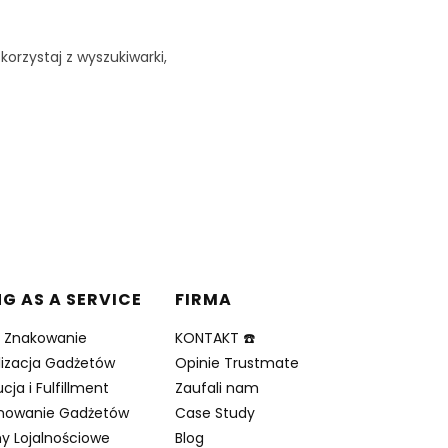
korzystaj z wyszukiwarki,
NG AS A SERVICE
FIRMA
i Znakowanie
KONTAKT ☎️
lizacja Gadżetów
Opinie Trustmate
cja i Fulfillment
Zaufali nam
nowanie Gadżetów
Case Study
y Lojalnościowe
Blog