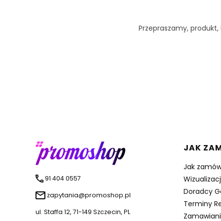
Przepraszamy, produkt, k
Linki 
JAK ZA
Jak zamów
91 404 0557
Wizualizac
Doradcy G
zapytania@promoshop.pl
Terminy Re
ul. Staffa 12, 71-149 Szczecin, PL
Zamawiani