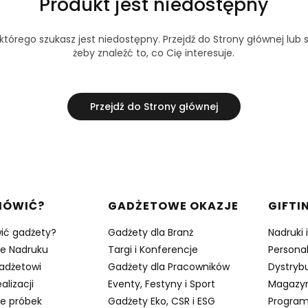
Produkt jest niedostępny
tórego szukasz jest niedostępny. Przejdź do Strony głównej lub s
żeby znaleźć to, co Cię interesuje.
Przejdź do Strony głównej
w stopce
MÓWIĆ?
GADŻETOWE OKAZJE
GIFTI
ić gadżety?
Gadżety dla Branż
Nadruki 
je Nadruku
Targi i Konferencje
Persona
adżetowi
Gadżety dla Pracowników
Dystrybu
alizacji
Eventy, Festyny i Sport
Magazy
e próbek
Gadżety Eko, CSR i ESG
Program