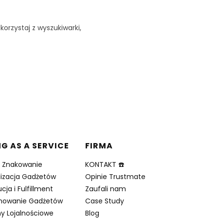
korzystaj z wyszukiwarki,
NG AS A SERVICE
FIRMA
i Znakowanie
KONTAKT ☎️
lizacja Gadżetów
Opinie Trustmate
cja i Fulfillment
Zaufali nam
nowanie Gadżetów
Case Study
y Lojalnościowe
Blog