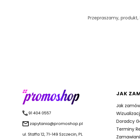
Przepraszamy, produkt, k
Linki 
JAK ZA
Jak zamów
91 404 0557
Wizualizac
Doradcy G
zapytania@promoshop.pl
Terminy Re
ul. Staffa 12, 71-149 Szczecin, PL
Zamawiani