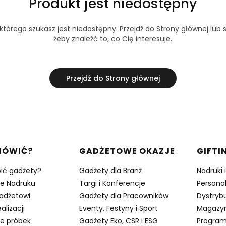
Produkt jest niedostępny
tórego szukasz jest niedostępny. Przejdź do Strony głównej lub s
żeby znaleźć to, co Cię interesuje.
Przejdź do Strony głównej
w stopce
MÓWIĆ?
GADŻETOWE OKAZJE
GIFTI
ić gadżety?
Gadżety dla Branż
Nadruki 
je Nadruku
Targi i Konferencje
Persona
adżetowi
Gadżety dla Pracowników
Dystrybu
alizacji
Eventy, Festyny i Sport
Magazy
e próbek
Gadżety Eko, CSR i ESG
Program