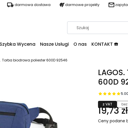
darmowa dostawa
darmowe projekty
zapyt
Szybka Wycena
Nasze Usługi
O nas
KONTAKT ☎️
. Torba biodrowa poliester 600D 92546
LAGOS. 
600D 9
5.0
z VAT
bez
19,73 zł
Ceny podane b