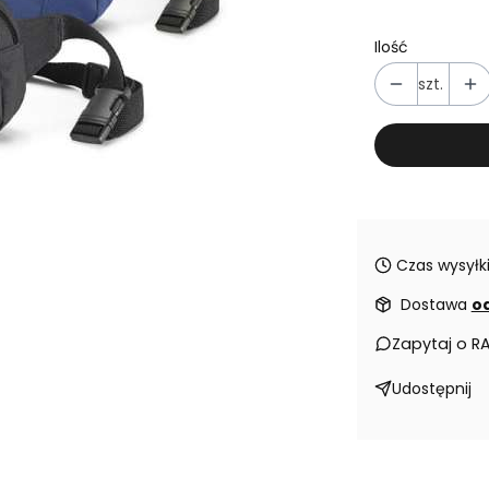
Ilość
szt.
Czas wysyłki
Dostawa
od
Zapytaj o R
Udostępnij