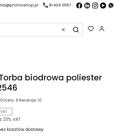
ania@promoshop.pl
91 404 0557
Gadżety w k
Wyczyść
Szukaj
Torba biodrowa poliester
2546
0
(Oceny: 6 Recenzje: 0)
 VAT
z
23%
VAT
ez kosztów dostawy.