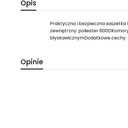
Opis
Praktyczna i bezpieczna saszetka
zewnętrzny: poliester 600DKomory
błyskawicznymDodatkowe cechy: r
Opinie