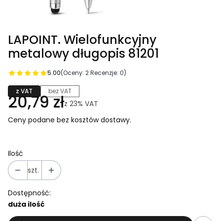
LAPOINT. Wielofunkcyjny
metalowy długopis 81201
5.00
(Oceny: 2 Recenzje: 0)
z VAT
bez VAT
20,79 zł
z
23%
VAT
Ceny podane bez kosztów dostawy.
Ilość
szt.
Dostępność:
duża ilość