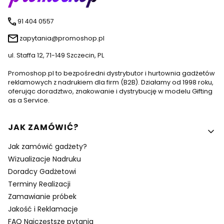
91 404 0557
zapytania@promoshop.pl
ul. Staffa 12, 71-149 Szczecin, PL
Promoshop.pl to bezpośredni dystrybutor i hurtownia gadżetów
reklamowych z nadrukiem dla firm (B2B). Działamy od 1998 roku,
oferując doradztwo, znakowanie i dystrybucję w modelu Gifting
as a Service.
Linki w stopce
JAK ZAMÓWIĆ?
Jak zamówić gadżety?
Wizualizacje Nadruku
Doradcy Gadżetowi
Terminy Realizacji
Zamawianie próbek
Jakość i Reklamacje
FAQ Najczęstsze pytania