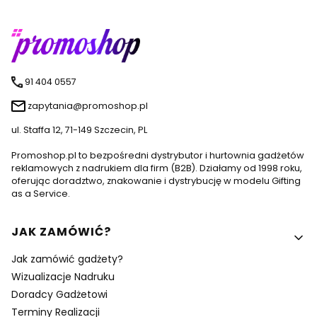
91 404 0557
zapytania@promoshop.pl
ul. Staffa 12, 71-149 Szczecin, PL
Promoshop.pl to bezpośredni dystrybutor i hurtownia gadżetów
reklamowych z nadrukiem dla firm (B2B). Działamy od 1998 roku,
oferując doradztwo, znakowanie i dystrybucję w modelu Gifting
as a Service.
Linki w stopce
JAK ZAMÓWIĆ?
Jak zamówić gadżety?
Wizualizacje Nadruku
Doradcy Gadżetowi
Terminy Realizacji