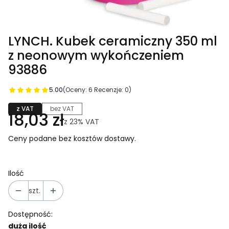
LYNCH. Kubek ceramiczny 350 ml
z neonowym wykończeniem
93886
5.00
(Oceny: 6 Recenzje: 0)
z VAT
bez VAT
18,03 zł
z
23%
VAT
Ceny podane bez kosztów dostawy.
Ilość
szt.
Dostępność:
duża ilość