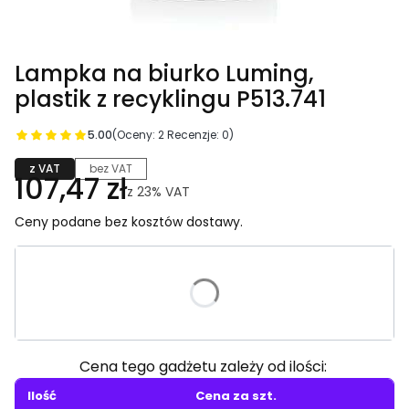
Lampka na biurko Luming,
plastik z recyklingu P513.741
5.00
(Oceny: 2 Recenzje: 0)
z VAT
bez VAT
107,47 zł
z
23%
VAT
Ceny podane bez kosztów dostawy.
Wybierz wariant produktu:
Poszczególne warianty mogą różnić się ceną
Cena tego gadżetu zależy od ilości:
Ilość
Cena za szt.