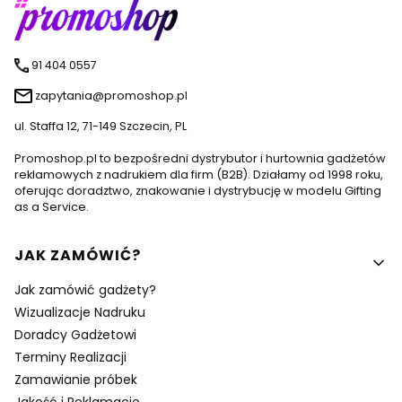
91 404 0557
zapytania@promoshop.pl
ul. Staffa 12, 71-149 Szczecin, PL
Promoshop.pl to bezpośredni dystrybutor i hurtownia gadżetów
reklamowych z nadrukiem dla firm (B2B). Działamy od 1998 roku,
oferując doradztwo, znakowanie i dystrybucję w modelu Gifting
as a Service.
Linki w stopce
JAK ZAMÓWIĆ?
Jak zamówić gadżety?
Wizualizacje Nadruku
Doradcy Gadżetowi
Terminy Realizacji
Zamawianie próbek