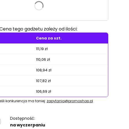
e warianty mogą różnić się ceną
Cena tego gadżetu zależy od ilości:
Cena za szt.
111,19 zł
110,06 zł
108,94 zł
107,82 zł
106,69 zł
jeśli konkurencja ma taniej:
zapytania@promoshop.pl
Dostępność:
na wyczerpaniu