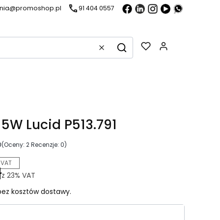
ania@promoshop.pl
91 404 0557
Gadżety w k
Wyczyść
Szukaj
 5W Lucid P513.791
0
(Oceny: 2 Recenzje: 0)
 VAT
ł
z
23%
VAT
ez kosztów dostawy.
riant produktu: