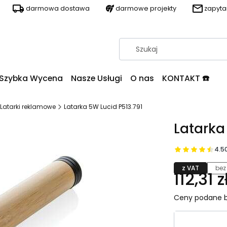
darmowa dostawa
darmowe projekty
zapyt
Szybka Wycena
Nasze Usługi
O nas
KONTAKT ☎️
Latarki reklamowe
Latarka 5W Lucid P513.791
Latarka
4.5
z VAT
bez
112,31 z
Ceny podane b
Wybierz wa