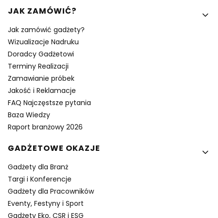
Linki w stopce
JAK ZAMÓWIĆ?
Jak zamówić gadżety?
Wizualizacje Nadruku
Doradcy Gadżetowi
Terminy Realizacji
Zamawianie próbek
Jakość i Reklamacje
FAQ Najczęstsze pytania
Baza Wiedzy
Raport branżowy 2026
GADŻETOWE OKAZJE
Gadżety dla Branż
Targi i Konferencje
Gadżety dla Pracowników
Eventy, Festyny i Sport
Gadżety Eko, CSR i ESG