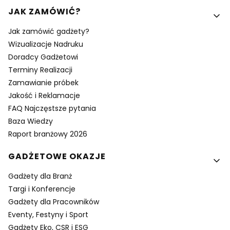
Linki w stopce
JAK ZAMÓWIĆ?
Jak zamówić gadżety?
Wizualizacje Nadruku
Doradcy Gadżetowi
Terminy Realizacji
Zamawianie próbek
Jakość i Reklamacje
FAQ Najczęstsze pytania
Baza Wiedzy
Raport branżowy 2026
GADŻETOWE OKAZJE
Gadżety dla Branż
Targi i Konferencje
Gadżety dla Pracowników
Eventy, Festyny i Sport
Gadżety Eko, CSR i ESG