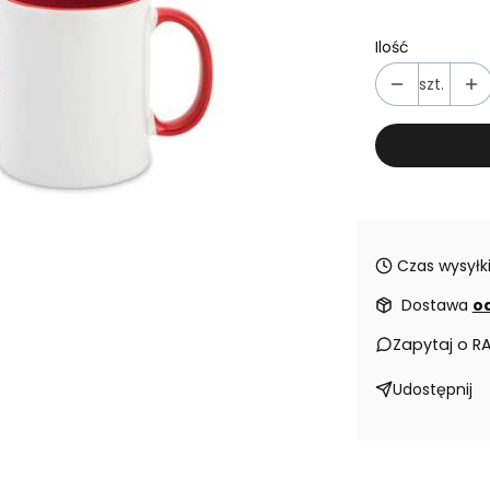
Ilość
szt.
Czas wysyłki
Dostawa
od
Zapytaj o R
Udostępnij