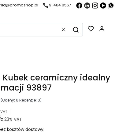
ania@promoshop.pl
91 404 0557
Gadżety w k
Wyczyść
Szukaj
Kubek ceramiczny idealny
imacji 93897
0
(Oceny: 6 Recenzje: 0)
 VAT
ł
z
23%
VAT
ez kosztów dostawy.