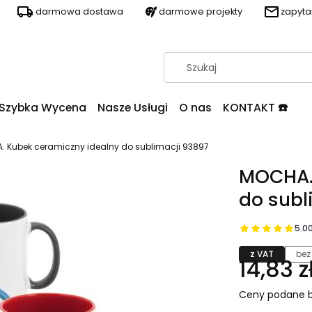
darmowa dostawa
darmowe projekty
zapyt
Szybka Wycena
Nasze Usługi
O nas
KONTAKT ☎️
 Kubek ceramiczny idealny do sublimacji 93897
MOCHA. 
do subl
5.0
z VAT
bez
14,83 z
Ceny podane b