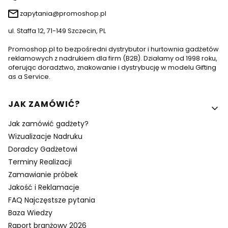
zapytania@promoshop.pl
ul. Staffa 12, 71-149 Szczecin, PL
Promoshop.pl to bezpośredni dystrybutor i hurtownia gadżetów
reklamowych z nadrukiem dla firm (B2B). Działamy od 1998 roku,
oferując doradztwo, znakowanie i dystrybucję w modelu Gifting
as a Service.
Linki w stopce
JAK ZAMÓWIĆ?
Jak zamówić gadżety?
Wizualizacje Nadruku
Doradcy Gadżetowi
Terminy Realizacji
Zamawianie próbek
Jakość i Reklamacje
FAQ Najczęstsze pytania
Baza Wiedzy
Raport branżowy 2026