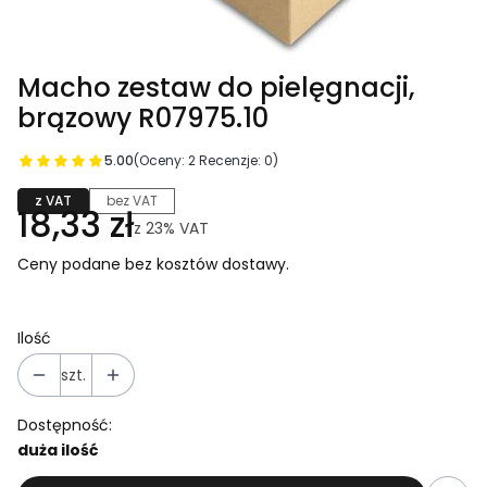
Macho zestaw do pielęgnacji,
brązowy R07975.10
5.00
(Oceny: 2 Recenzje: 0)
z VAT
bez VAT
18,33 zł
z
23%
VAT
Ceny podane bez kosztów dostawy.
Ilość
szt.
Dostępność:
duża ilość