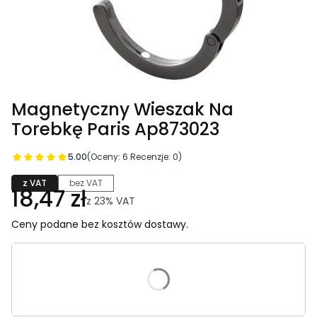
Magnetyczny Wieszak Na
Torebkę Paris Ap873023
5.00
(Oceny: 6 Recenzje: 0)
z VAT
bez VAT
18,47 zł
z
23%
VAT
Ceny podane bez kosztów dostawy.
Wybierz wariant produktu:
Poszczególne warianty mogą różnić się ceną