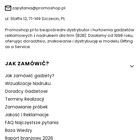
zapytania@promoshop.pl
ul. Staffa 12, 71-149 Szczecin, PL
Promoshop.pl to bezpośredni dystrybutor i hurtownia gadżetów
reklamowych z nadrukiem dla firm (B2B). Działamy od 1998 roku,
oferując doradztwo, znakowanie i dystrybucję w modelu Gifting
as a Service.
Linki w stopce
JAK ZAMÓWIĆ?
Jak zamówić gadżety?
Wizualizacje Nadruku
Doradcy Gadżetowi
Terminy Realizacji
Zamawianie próbek
Jakość i Reklamacje
FAQ Najczęstsze pytania
Baza Wiedzy
Raport branżowy 2026