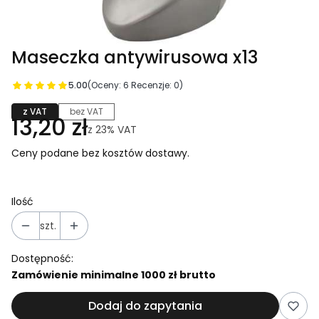
Maseczka antywirusowa x13
5.00
(Oceny: 6 Recenzje: 0)
z VAT
bez VAT
13,20 zł
z
23%
VAT
Ceny podane bez kosztów dostawy.
Ilość
szt.
Dostępność:
Zamówienie minimalne 1000 zł brutto
Dodaj do zapytania