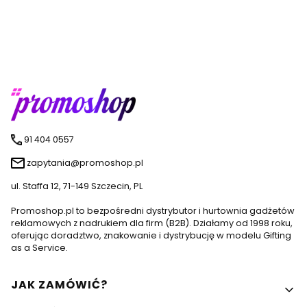
91 404 0557
zapytania@promoshop.pl
ul. Staffa 12, 71-149 Szczecin, PL
Promoshop.pl to bezpośredni dystrybutor i hurtownia gadżetów
reklamowych z nadrukiem dla firm (B2B). Działamy od 1998 roku,
oferując doradztwo, znakowanie i dystrybucję w modelu Gifting
as a Service.
Linki w stopce
JAK ZAMÓWIĆ?