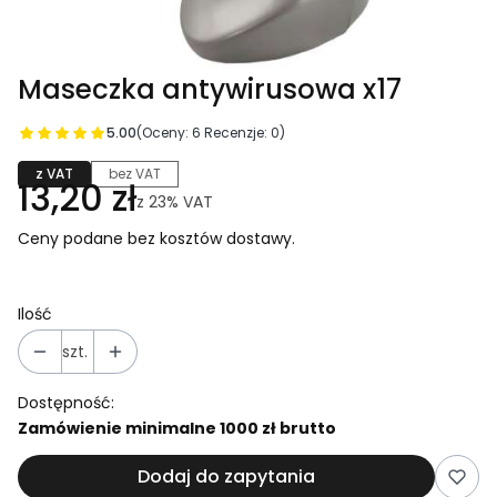
Maseczka antywirusowa x17
5.00
(Oceny: 6 Recenzje: 0)
z VAT
bez VAT
13,20 zł
z
23%
VAT
Ceny podane bez kosztów dostawy.
Ilość
szt.
Dostępność:
Zamówienie minimalne 1000 zł brutto
Dodaj do zapytania