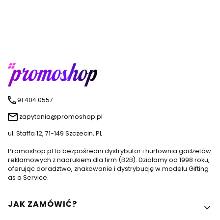
91 404 0557
zapytania@promoshop.pl
ul. Staffa 12, 71-149 Szczecin, PL
Promoshop.pl to bezpośredni dystrybutor i hurtownia gadżetów
reklamowych z nadrukiem dla firm (B2B). Działamy od 1998 roku,
oferując doradztwo, znakowanie i dystrybucję w modelu Gifting
as a Service.
Linki w stopce
JAK ZAMÓWIĆ?