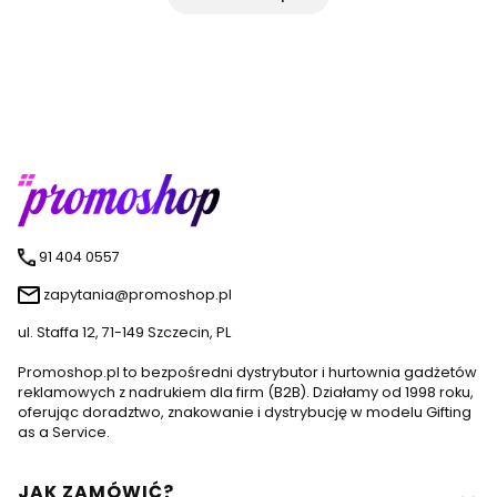
91 404 0557
zapytania@promoshop.pl
ul. Staffa 12, 71-149 Szczecin, PL
Promoshop.pl to bezpośredni dystrybutor i hurtownia gadżetów
reklamowych z nadrukiem dla firm (B2B). Działamy od 1998 roku,
oferując doradztwo, znakowanie i dystrybucję w modelu Gifting
as a Service.
Linki w stopce
JAK ZAMÓWIĆ?