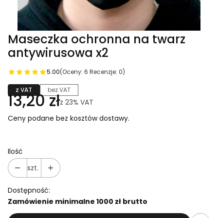
Maseczka ochronna na twarz
antywirusowa x2
5.00
(Oceny: 6 Recenzje: 0)
z VAT
bez VAT
13,20 zł
z
23%
VAT
Ceny podane bez kosztów dostawy.
Ilość
szt.
Dostępność:
Zamówienie minimalne 1000 zł brutto