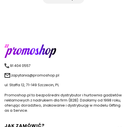
91 404 0557
zapytania@promoshop.pl
ul. Staffa 12, 71-149 Szczecin, PL
Promoshop.pl to bezpośredni dystrybutor i hurtownia gadżetów
reklamowych z nadrukiem dla firm (B2B). Działamy od 1998 roku,
oferując doradztwo, znakowanie i dystrybucję w modelu Gifting
as a Service.
Linki w stopce
JAK ZAMÓWIĆ?