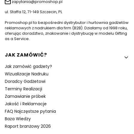
zapytania@promoshop.pl
ul. Staffa 12, 71-149 Szczecin, PL
Promoshop.pl to bezpośredni dystrybutor i hurtownia gadżetów
reklamowych z nadrukiem dla firm (B2B). Działamy od 1998 roku,
oferując doradztwo, znakowanie i dystrybucję w modelu Gifting
as a Service.
Linki w stopce
JAK ZAMÓWIĆ?
Jak zamówić gadżety?
Wizualizacje Nadruku
Doradcy Gadżetowi
Terminy Realizacji
Zamawianie próbek
Jakość i Reklamacje
FAQ Najczęstsze pytania
Baza Wiedzy
Raport branżowy 2026