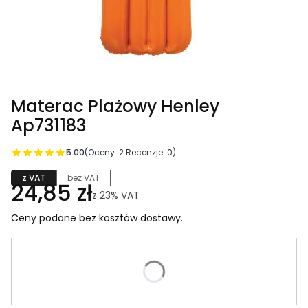
Materac Plażowy Henley
Ap731183
5.00
(Oceny: 2 Recenzje: 0)
z VAT
bez VAT
24,85 zł
z
23%
VAT
Ceny podane bez kosztów dostawy.
Wybierz wariant produktu:
Poszczególne warianty mogą różnić się ceną