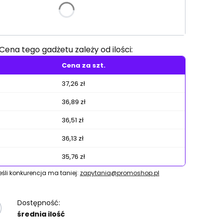
e warianty mogą różnić się ceną
Cena tego gadżetu zależy od ilości:
Cena za szt.
37,26 zł
36,89 zł
36,51 zł
36,13 zł
35,76 zł
jeśli konkurencja ma taniej:
zapytania@promoshop.pl
Dostępność:
średnia ilość