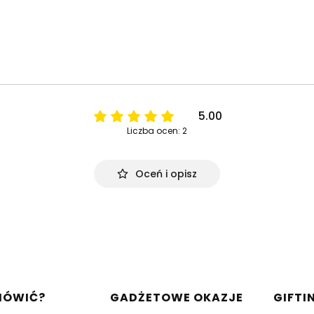
5.00
Liczba ocen: 2
Oceń i opisz
w stopce
MÓWIĆ?
GADŻETOWE OKAZJE
GIFTI