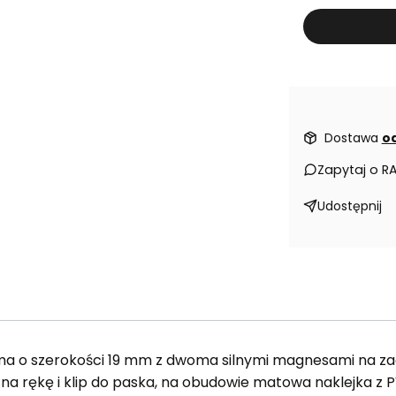
Dostawa
od
Zapytaj o R
Udostępnij
taśma o szerokości 19 mm z dwoma silnymi magnesami na z
a rękę i klip do paska, na obudowie matowa naklejka z 