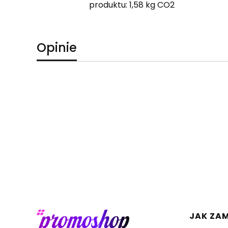
produktu: 1,58 kg CO2
Opinie
Linki 
JAK ZA