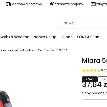
darmowa dostawa
darmowe projekty
zapyt
Szybka Wycena
Nasze Usługi
O nas
KONTAKT ☎️
klamowe, metrówki
Miara 5m Tool Pro P113.554
Miara 5
5.0
z VAT
bez
37,64 z
Ceny podane b
Wybierz wa