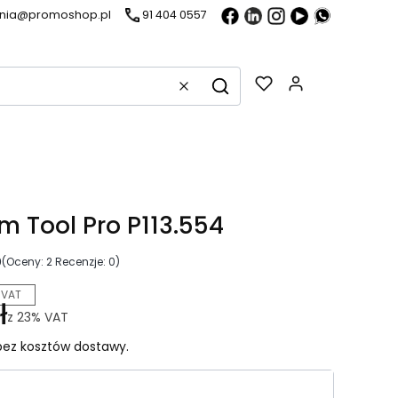
ania@promoshop.pl
91 404 0557
Gadżety w k
Wyczyść
Szukaj
m Tool Pro P113.554
0
(Oceny: 2 Recenzje: 0)
 VAT
ł
z
23%
VAT
ez kosztów dostawy.
riant produktu: