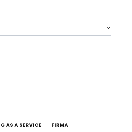
NG AS A SERVICE
FIRMA