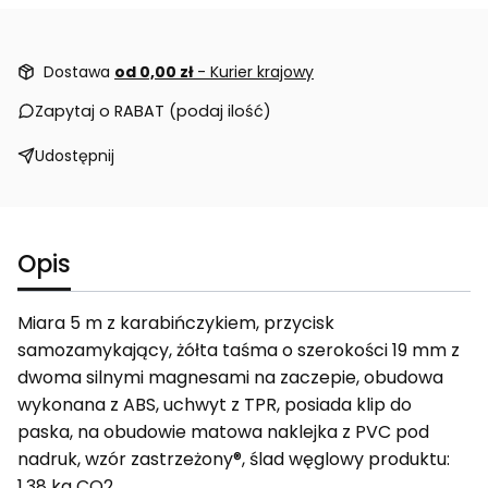
Dostawa
od 0,00 zł
- Kurier krajowy
Zapytaj o RABAT (podaj ilość)
Udostępnij
Opis
Miara 5 m z karabińczykiem, przycisk
samozamykający, żółta taśma o szerokości 19 mm z
dwoma silnymi magnesami na zaczepie, obudowa
wykonana z ABS, uchwyt z TPR, posiada klip do
paska, na obudowie matowa naklejka z PVC pod
nadruk, wzór zastrzeżony®, ślad węglowy produktu:
1,38 kg CO2