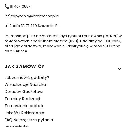
91 404 0557
zapytania@promoshop.pl
ul. Staffa 12, 71-149 Szczecin, PL
Promoshop.pl to bezpośredni dystrybutor i hurtownia gadżetów
reklamowych z nadrukiem dla firm (B2B). Działamy od 1998 roku,
oferując doradztwo, znakowanie i dystrybucję w modelu Gifting
as a Service.
Linki w stopce
JAK ZAMÓWIĆ?
Jak zamówić gadżety?
Wizualizacje Nadruku
Doradcy Gadżetowi
Terminy Realizacji
Zamawianie próbek
Jakość i Reklamacje
FAQ Najczęstsze pytania