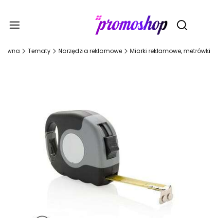
Gadże
Otwórz wy
główna
Tematy
Narzędzia reklamowe
Miarki reklamowe, metrówki