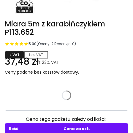
Miara 5m z karabińczykiem
P113.652
5.00
(Oceny: 2 Recenzje: 0)
z VAT
bez VAT
37,48 zł
z
23%
VAT
Ceny podane bez kosztów dostawy.
Wybierz wariant produktu:
Poszczególne warianty mogą różnić się ceną
Cena tego gadżetu zależy od ilości:
Ilość
Cena za szt.