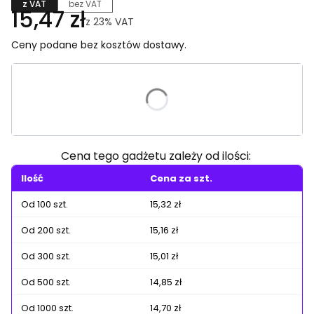
z VAT
bez VAT
15,47 zł
z
23%
VAT
Ceny podane bez kosztów dostawy.
Wybierz wariant produktu:
Poszczególne warianty mogą różnić się ceną
Cena tego gadżetu zależy od ilości:
Ilość
Cena za szt.
Od 100 szt.
15,32 zł
Od 200 szt.
15,16 zł
Od 300 szt.
15,01 zł
Od 500 szt.
14,85 zł
Od 1000 szt.
14,70 zł