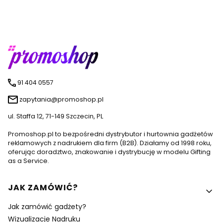
91 404 0557
zapytania@promoshop.pl
ul. Staffa 12, 71-149 Szczecin, PL
Promoshop.pl to bezpośredni dystrybutor i hurtownia gadżetów
reklamowych z nadrukiem dla firm (B2B). Działamy od 1998 roku,
oferując doradztwo, znakowanie i dystrybucję w modelu Gifting
as a Service.
Linki w stopce
JAK ZAMÓWIĆ?
Jak zamówić gadżety?
Wizualizacje Nadruku