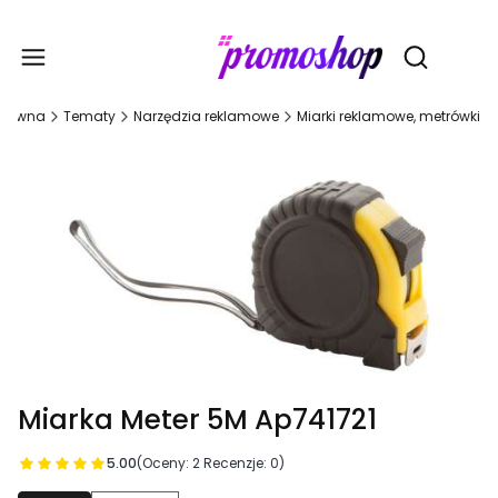
Gadże
Otwórz wy
główna
Tematy
Narzędzia reklamowe
Miarki reklamowe, metrówki
Miarka Meter 5M Ap741721
5.00
(Oceny: 2 Recenzje: 0)