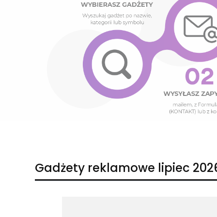
Naciśnij Enter lub spację, aby otworzyć stronę.
Naciśnij Enter lub spację, aby otworzyć stronę.
Gadżety reklamowe lipiec 202