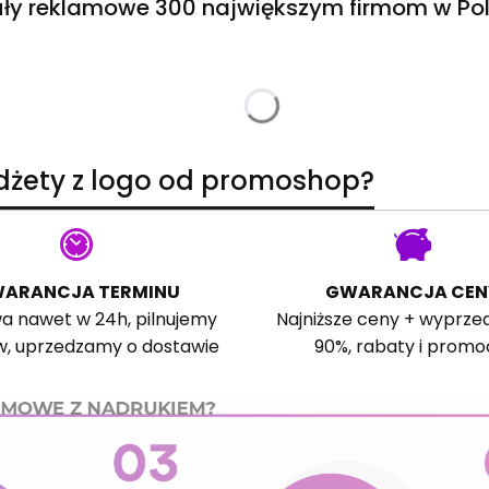
ły reklamowe 300 największym firmom w Pol
adżety z logo od promoshop?
ARANCJA TERMINU
GWARANCJA CEN
a nawet w 24h, pilnujemy
Najniższe ceny + wyprze
w, uprzedzamy o dostawie
90%, rabaty i promo