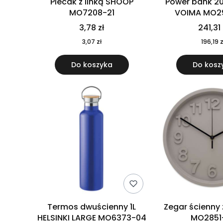
Plecak z linką SHOOP
Power bank 2
MO7208-21
VOIMA MO2
3,78 zł
241,31 
3,07 zł
196,19 z
Do koszyka
Do kosz
Termos dwuścienny 1L
Zegar ścienny
HELSINKI LARGE MO6373-04
MO2851