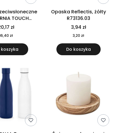
rzeciwsłoneczne
Opaska Reflectis, żółty
ORNIA TOUCH
R73136.03
9617-10
0,17 zł
3,94 zł
16,40 zł
3,20 zł
 koszyka
Do koszyka