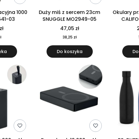
cyjna 1000
Duży miś z sercem 23cm
Okulary p
541-03
SNUGGLE MO2949-05
CALIF
MO
zł
47,05 zł
2
ł
38,25 zł
yka
Do koszyka
Do