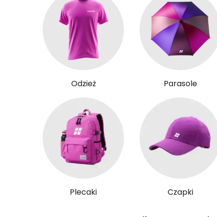
Odzież
Parasole
Plecaki
Czapki