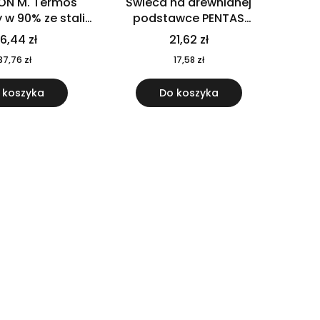
ON M. Termos
Świeca na drewnianej
w 90% ze stali
podstawce PENTAS
j pochodzącej z
MO6282-40
6,44 zł
21,62 zł
u 520 ml 94294
37,76 zł
17,58 zł
 koszyka
Do koszyka