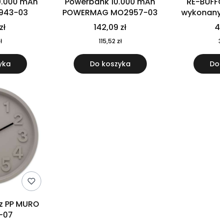
0.000 mAh
Powerbank 10.000 mAh
RE-BUFF
943-03
POWERMAG MO2957-03
wykonany 
nierdzewne
zł
142,09 zł
4
recykling
ł
115,52 zł
yka
Do koszyka
Do
 z PP MURO
-07