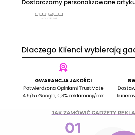
Dostarczamy personalizowane artyku
Dlaczego Klienci wybierają g
GWARANCJA JAKOŚCI
GW
Potwierdzona
Opiniami TrustMate
Dostaw
4.9/5 i
Google
, 0,3% reklamacji/rok
kurieró