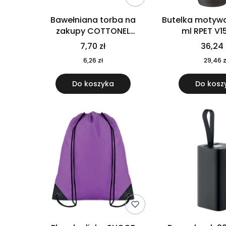
Bawełniana torba na
Butelka motywa
zakupy COTTONEL
ml RPET V1
COLOUR++ MO9846-11
7,70 zł
36,24 
6,26 zł
29,46 z
Do koszyka
Do kosz