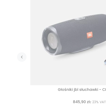
Głośniki jbl słuchawki - 
845,90 zł
z
23%
VAT