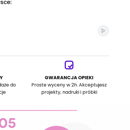
sce:
Włącz autom
Y
GWARANCJA OPIEKI
daże do
Proste wyceny w 2h. Akceptujesz
cje
projekty, nadruki i próbki