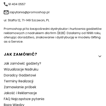
91 404 0557
zapytania@promoshop.pl
ul. Staffa 12, 71-149 Szczecin, PL
Promoshop.pl to bezpośredni dystrybutor i hurtownia gadżetów
reklamowych z nadrukiem dla firm (B2B). Działamy od 1998 roku,
oferując doradztwo, znakowanie i dystrybucję w modelu Gifting
as a Service.
Linki w stopce
JAK ZAMÓWIĆ?
Jak zamówić gadżety?
Wizualizacje Nadruku
Doradcy Gadżetowi
Terminy Realizacji
Zamawianie próbek
Jakość i Reklamacje
FAQ Najczęstsze pytania
Baza Wiedzy