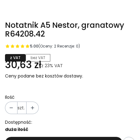
Notatnik A5 Nestor, granatowy
R64208.42
5.00
(Oceny: 2 Recenzje: 0)
z VAT
bez VAT
30,63 zł
z
23%
VAT
Ceny podane bez kosztów dostawy.
Ilość
szt.
Dostępność:
duża ilość