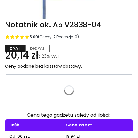
Notatnik ok. A5 V2838-04
5.00
(Oceny: 2 Recenzje: 0)
z VAT
bez VAT
20,14 zł
z
23%
VAT
Ceny podane bez kosztów dostawy.
Wybierz wariant produktu:
Poszczególne warianty mogą różnić się ceną
Cena tego gadżetu zależy od ilości:
Ilość
Cena za szt.
Od 100 szt.
19,94 zł