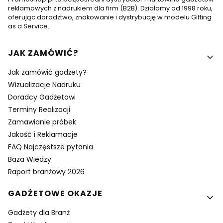
reklamowych z nadrukiem dla firm (B2B). Działamy od 1998 roku,
oferując doradztwo, znakowanie i dystrybucję w modelu Gifting
as a Service.
Linki w stopce
JAK ZAMÓWIĆ?
Jak zamówić gadżety?
Wizualizacje Nadruku
Doradcy Gadżetowi
Terminy Realizacji
Zamawianie próbek
Jakość i Reklamacje
FAQ Najczęstsze pytania
Baza Wiedzy
Raport branżowy 2026
GADŻETOWE OKAZJE
Gadżety dla Branż