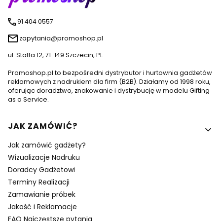
91 404 0557
zapytania@promoshop.pl
ul. Staffa 12, 71-149 Szczecin, PL
Promoshop.pl to bezpośredni dystrybutor i hurtownia gadżetów
reklamowych z nadrukiem dla firm (B2B). Działamy od 1998 roku,
oferując doradztwo, znakowanie i dystrybucję w modelu Gifting
as a Service.
Linki w stopce
JAK ZAMÓWIĆ?
Jak zamówić gadżety?
Wizualizacje Nadruku
Doradcy Gadżetowi
Terminy Realizacji
Zamawianie próbek
Jakość i Reklamacje
FAQ Najczęstsze pytania